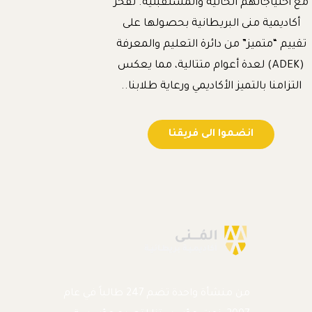
مع احتياجاتهم الحالية والمستقبلية. تفخر
أكاديمية منى البريطانية بحصولها على
تقييم “متميز” من دائرة التعليم والمعرفة
(ADEK) لعدة أعوام متتالية، مما يعكس
التزامنا بالتميز الأكاديمي ورعاية طلابنا..
انضموا الى فريقنا
من منشأة واحدة تضم 247 طالباً في عام