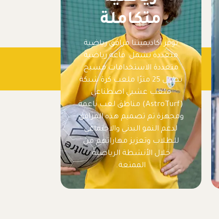
متكاملة
توفر أكاديميتنا مرافق رياضية
متعددة تشمل: قاعة رياضية
متعددة الاستخدامات مسبح
بطول 25 مترًا ملعب كرة شبكة
ملعب عشبي اصطناعي
(AstroTurf) مناطق لعب ناعمة
ومجهزة تم تصميم هذه المرافق
لدعم النمو البدني والاجتماعي
للطلاب وتعزيز مهاراتهم من
خلال الأنشطة الرياضية
الممتعة.