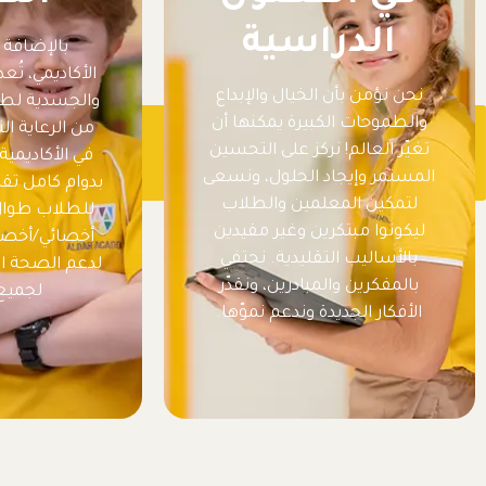
الدراسية
بالإضافة إ
الأكاديمي، تُ
نحن نؤمن بأن الخيال والإبداع
والجسدية لطلاب
والطموحات الكبيرة يمكنها أن
من الرعاية ال
تغيّر العالم! نركز على التحسين
في الأكاديمي
المستمر وإيجاد الحلول، ونسعى
بدوام كامل تقد
لتمكين المعلمين والطلاب
للطلاب طوال 
ليكونوا مبتكرين وغير مقيدين
أخصائي/أخصا
بالأساليب التقليدية. نحتفي
لدعم الصحة ال
بالمفكرين والمبادرين، ونقدّر
لجميع
الأفكار الجديدة وندعم نموّها.