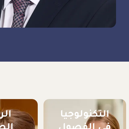
التكنولوجيا
الر
في الفصول
الص