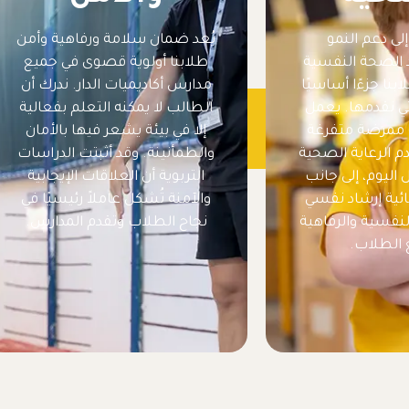
لى دعم النمو
يُعد ضمان سلامة ورفاهية وأمن
عد الصحة النفسية
طلابنا أولوية قصوى في جميع
نا جزءًا أساسيًا
مدارس أكاديميات الدار. ندرك أن
تي نقدمها. يعمل
الطالب لا يمكنه التعلم بفعالية
ة ممرضة متفرغة
إلا في بيئة يشعر فيها بالأمان
م الرعاية الصحية
والطمأنينة. وقد أثبتت الدراسات
اليوم، إلى جانب
التربوية أن العلاقات الإيجابية
ئية إرشاد نفسي
والآمنة تُشكل عاملاً رئيسيًا في
نفسية والرفاهية
نجاح الطلاب وتقدم المدارس.
 الطلاب.