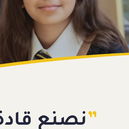
”
نصنع قادة