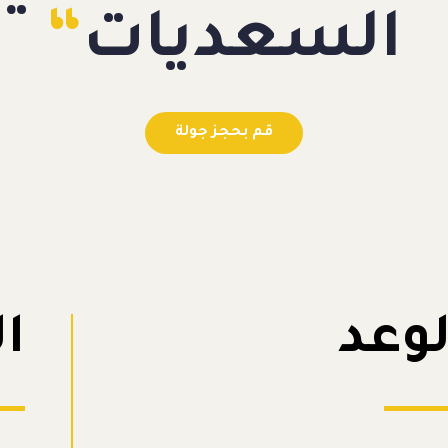
السعديات
“
قم بحجز جولة
لوعد
ال